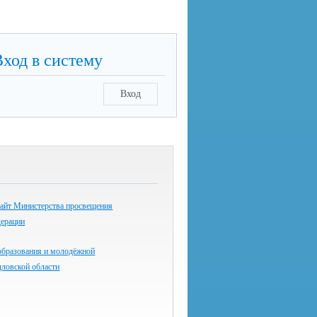
Вход в систему
Вход
айт Министерства просвещения
дерации
образования и молодёжной
дловской области