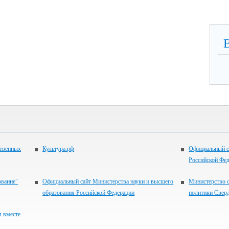
ственных
Культура.рф
Официальный с
Российской Фе
ование"
Официальный сайт Министерства науки и высшего
Министерство 
образования Российской Федерации
политики Свер
м вместе