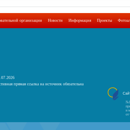
овательной организации
Новости
Информация
Проекты
Фотоа
.07.2026
тивная прямая ссылка на источник обязательна
Сай
№1
пр
и 
от