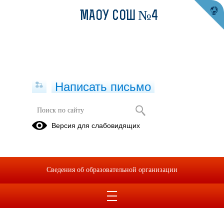
МАОУ СОШ №4
Написать письмо
Школьный театральный коллектив
Версия для слабовидящих
"МаскаРад"
Школьный театральный коллектив "МаскаРад" приглашает
учеников 1-11 классов.
Сведения об образовательной организации
Руководитель: Леванова Марина Тарасовна