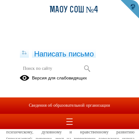
МАОУ СОШ №4
Написать письмо
Комендантский час
Версия для слабовидящих
17.09.2020
Постановлением администрации городского округа Верхняя
Пышма от 17.09.2020 № 735 определен перечень мест на
Сведения об образовательной организации
территории городского округа Верхняя Пышма, нахождение в
которых может причинить вред здоровью детей (лиц, не
достигших возраста 18 лет), их физическому, интеллектуальному,
психическому, духовному и нравственному развитию
(прилагается); перечень мест на территории городского округа