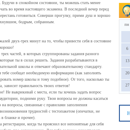
. Будучи в спокойном состоянии, ты можешь стать менее
чать во время настоящего экзамена. В последний вечер перед
Перестань готовиться. Соверши прогулку, прими душ и хорошо
дохнувшим, бодрым, собранным.
пн
жалей двух-трех минут на то, чтобы привести себя в состояние
 хорошо!
6
трех частей, в которых сгруппированы задания разного
 которые ты в силах решить. Задания разрабатываются в
13
вательной школы и отвечают образовательному стандарту.
ия тебе сообщат необходимую информацию (как заполнять
20
ировать номер школы и тому подобное). От того, насколько ты
27
, зависит правильность твоих ответов!
е! Не выкрикивай с места, если ты хочешь задать вопрос
аудитории, подними руку. Твои вопросы не должны касаться
ко на вопросы, связанные с правилами заполнения
 возникновения трудностей с тестопакетом (опечатки, не
Н
 в бланке и прочее).
а регистрации, когда ты прояснил все непонятные для себя