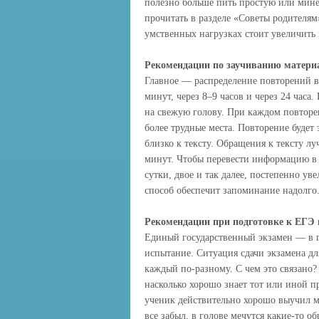
полезно больше пить простую или мин
прочитать в разделе «Советы родителям
умственных нагрузках стоит увеличить в
Рекомендации по заучиванию матери
Главное — распределение повторений во
минут, через 8–9 часов и через 24 часа
на свежую голову. При каждом повтор
более трудные места. Повторение буде
близко к тексту. Обращения к тексту лу
минут. Чтобы перевести информацию в 
сутки, двое и так далее, постепенно у
способ обеспечит запоминание надолго
Рекомендации при подготовке к ЕГЭ
Единый государственный экзамен — в п
испытание. Ситуация сдачи экзамена для
каждый по-разному. С чем это связано?
насколько хорошо знает тот или иной пр
ученик действительно хорошо выучил ма
все забыл, в голове мечутся какие-то о