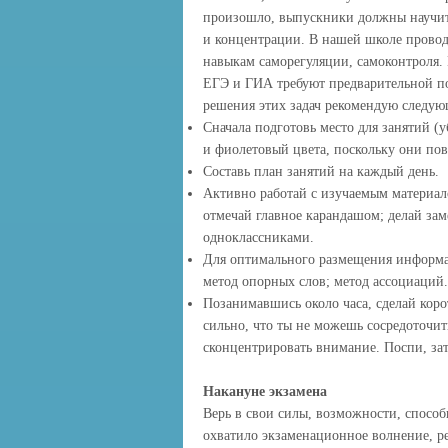
произошло, выпускники должны научить
и концентрации. В нашей школе провод
навыкам саморегуляции, самоконтроля. 
ЕГЭ и ГИА требуют предварительной по
решения этих задач рекомендую следую
Сначала подготовь место для занятий 
и фиолетовый цвета, поскольку они по
Составь план занятий на каждый день.
Активно работай с изучаемым материал
отмечай главное карандашом; делай зам
одноклассниками.
Для оптимального размещения информа
метод опорных слов; метод ассоциаций.
Позанимавшись около часа, сделай коро
сильно, что ты не можешь сосредоточит
сконцентрировать внимание. Поспи, за
Накануне экзамена
Верь в свои силы, возможности, способ
охватило экзаменационное волнение, р