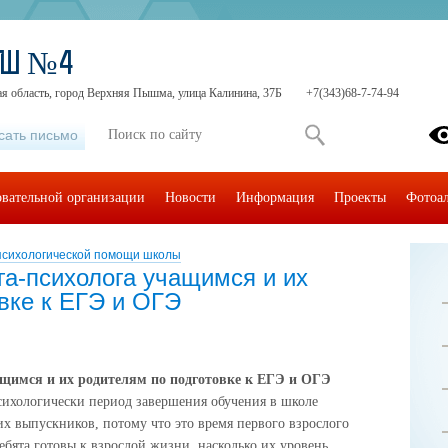
ОШ №4
ая область, город Верхняя Пышма, улица Калинина, 37Б
+7(343)68-7-74-94
сать письмо
овательной организации
Новости
Информация
Проекты
Фотоа
психологической помощи школы
га-психолога учащимся и их
вке к ЕГЭ и ОГЭ
ащимся и их родителям по подготовке к ЕГЭ и ОГЭ
сихологически период завершения обучения в школе
их выпускников, потому что это время первого взрослого
ебята готовы к взрослой жизни, насколько их уровень