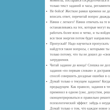
моменты, постарайся сосредоточиться 
только текст заданий и часы, регламен
Не бойся! Жесткие рамки времени не до
вписать ответ, перечитай вопрос дважды
Начни с легкого! Начни отвечать на те 
останавливаясь на тех, которые могут в
работать более ясно и четко, и ты войд
вся твоя энергия потом будет направлен
Пропускай! Надо научиться пропускать 
найдутся такие вопросы, с которыми ты
только потому, что ты не дошел до «сво
затруднения.
Читай задание до конца! Спешка не дол
задания «по первым словам» и достраи
способ совершить досадные ошибки в с
Думай только о текущем задании! Когда 
предыдущем. Как правило, задания в тес
применил в одном (уже, допустим, реше
сконцентрироваться и правильно решить
психологический эффект: забудь о неуда
Думай только о том, что каждое новое 