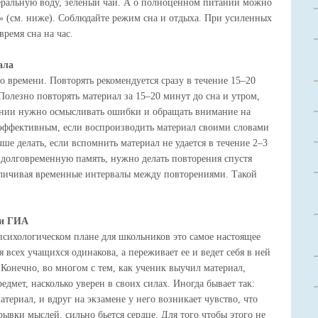
еральную воду, зеленый чай. А о полноценном питании можно
» (см. ниже). Соблюдайте режим сна и отдыха. При усиленных
ремя сна на час.
ала
 времени. Повторять рекомендуется сразу в течение 15–20
. Полезно повторять материал за 15–20 минут до сна и утром,
ении нужно осмысливать ошибки и обращать внимание на
т эффективным, если воспроизводить материал своими словами
чше делать, если вспомнить материал не удается в течение 2–3
долговременную память, нужно делать повторения спустя
величивая временные интервалы между повторениями. Такой
.
 и ГИА
сихологическом плане для школьников это самое настоящее
 всех учащихся одинакова, а переживает ее и ведет себя в ней
 Конечно, во многом с тем, как ученик выучил материал,
едмет, насколько уверен в своих силах. Иногда бывает так:
териал, и вдруг на экзамене у него возникает чувство, что
брывки мыслей, сильно бьется сердце. Для того чтобы этого не