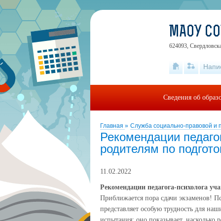
МАОУ С
624093, Свердловск
Напи
Сведения об образ
Главная
»
Служба социально-правовой и 
Рекомендации педаго
родителям по подгото
11.02.2022
Рекомендации педагога-психолога уч
Приближается пора сдачи экзаменов! П
представляет особую трудность для наш
испытания: оно показывает, насколько р