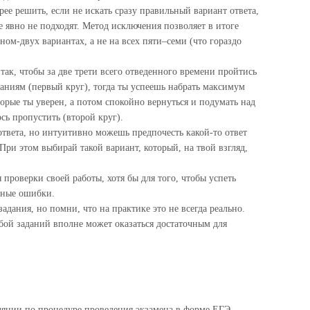
е решить, если не искать сразу правильный вариант ответа,
е явно не подходят. Метод исключения позволяет в итоге
ном-двух вариантах, а не на всех пяти–семи (что гораздо
так, чтобы за две трети всего отведенного времени пройтись
даниям (первый круг), тогда ты успеешь набрать максимум
оторые ты уверен, а потом спокойно вернуться и подумать над
сь пропустить (второй круг).
ответа, но интуитивно можешь предпочесть какой-то ответ
При этом выбирай такой вариант, который, на твой взгляд,
 проверки своей работы, хотя бы для того, чтобы успеть
вные ошибки.
адания, но помни, что на практике это не всегда реально.
бой заданий вполне может оказаться достаточным для
ляции по процедуре проведения экзамена в форме ЕГЭ