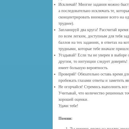
Исключай! Многие задания можно быстре
а последовательно исключать те, которы
сконцентрировать внимание всего на од
труднее).
Запланируй два круга! Рассчитай время 
по всем легким, доступным для тебя за
баллов на тех заданиях, в ответах на к
трудными, которые тебе вначале пришло
Угадывай! Если ты не уверен в выборе 
другим, то интуиции следует доверять! 
имеет большую вероятность.
Проверяй! Обязательно оставь время для
пробежать глазами ответы и заметить я
Не огорчайся! Стремись выполнить все з
Учитывай, что количество решенных то
хорошей оценки.
Удачи тебе!
Помни:
Ты имеешь право на подачу апел