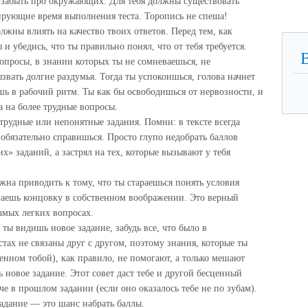
и забыть про окружающих. Для тебя должны существовать
тирующие время выполнения теста. Торопись не спеша!
лжны влиять на качество твоих ответов. Перед тем, как
 и убедись, что ты правильно понял, что от тебя требуется.
вопросы, в знании которых ты не сомневаешься, не
ызвать долгие раздумья. Тогда ты успокоишься, голова начнет
ешь в рабочий ритм. Ты как бы освободишься от нервозности, и
а на более трудные вопросы.
трудные или непонятные задания. Помни: в тексте всегда
 обязательно справишься. Просто глупо недобрать баллов
их» заданий, а застрял на тех, которые вызывают у тебя
жна приводить к тому, что ты стараешься понять условия
ваешь концовку в собственном воображении. Это верный
амых легких вопросах.
ты видишь новое задание, забудь все, что было в
тах не связаны друг с другом, поэтому знания, которые ты
нном тобой), как правило, не помогают, а только мешают
 новое задание. Этот совет даст тебе и другой бесценный
че в прошлом задании (если оно оказалось тебе не по зубам).
задание — это шанс набрать баллы.