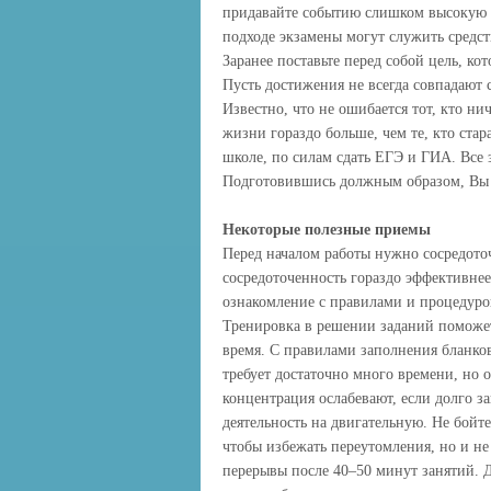
придавайте событию слишком высокую 
подходе экзамены могут служить сред
Заранее поставьте перед собой цель, к
Пусть достижения не всегда совпадают 
Известно, что не ошибается тот, кто ни
жизни гораздо больше, чем те, кто стара
школе, по силам сдать ЕГЭ и ГИА. Все
Подготовившись должным образом, Вы о
Некоторые полезные приемы
Перед началом работы нужно сосредоточ
сосредоточенность гораздо эффективне
ознакомление с правилами и процедуро
Тренировка в решении заданий поможет
время. С правилами заполнения бланков
требует достаточно много времени, но 
концентрация ослабевают, если долго 
деятельность на двигательную. Не бойт
чтобы избежать переутомления, но и не
перерывы после 40–50 минут занятий. Д