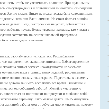
важность, чтобы не увеличивать волнение. При правильном
ством самоутверждения и повышением личностной самооценки.
оторая Вам по силам. Никто не может всегда быть совершенным.
с идеалом, зато они Ваши личные. Не стоит бояться ошибок.
чего не делает. Люди, настроенные на успех, добиваются в
ется избегать неудач. Будьте уверены: каждому, кто учился в
 задания составлены на основе школьной программы.
бязательно сдадите экзамен.
иться, расслабиться и успокоиться. Расслабленная
е, чем напряженное, скованное внимание. Заблаговременное
й экзамена снимет эффект неожиданности на экзамене.
 ориентироваться в разных типах заданий, рассчитывать
 тоже можно ознакомиться заранее. Подготовка к экзамену
она не должна занимать абсолютно все время. Внимание и
заниматься однообразной работой. Меняйте умственную
есь отвлекаться от подготовки на прогулки и любимое хобби,
 затягивайте перемену! Оптимально делать 10–15 минутные
ля активной работы мозга требуется много жидкости, поэтому