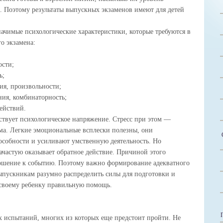
.
Поэтому результаты выпускных экзаменов имеют для детей
ачимые психологические характеристики, которые требуются в
го экзамена:
ости;
ь;
ия, произвольности;
ния, комбинаторность;
ействий.
ствует психологическое напряжение. Стресс при этом —
ма. Легкие эмоциональные всплески полезны, они
особности и усиливают умственную деятельность. Но
частую оказывает обратное действие. Причиной этого
тношение к событию. Поэтому важно формирование адекватного
пускникам разумно распределить силы для подготовки и
 своему ребенку правильную помощь.
испытаний, многих из которых еще предстоит пройти. Не