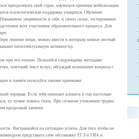
ся преодолевать свой страх, научиться приемам мобилизации
ится психологическая поддержка учащихся. Обучение
Повышение уверенности в себе, в своих силах, тестирования.
дготовки всех участников образовательного процесса. Для
щее:
(убери лишние вещи, можно ввести в интерьер комнат желтый
вышают интеллектуальную активность).
ом при его чтении. Пользуйся следующими методами:
етки; повторяй текст вслух; обсуждай возникшие вопросы с
ции в памяти пользуйся такими приемами:
ткий перерыв. Если тебя начинает клонить в сон настолько
ься, то лучше ложись спать. При сильном утомлении трудно
тем продолжай занятия.
ности. Настраивайся на ситуацию успеха. Для того чтобы не
екомендуем представить себе обстановку ЕГЭ и ГИА и