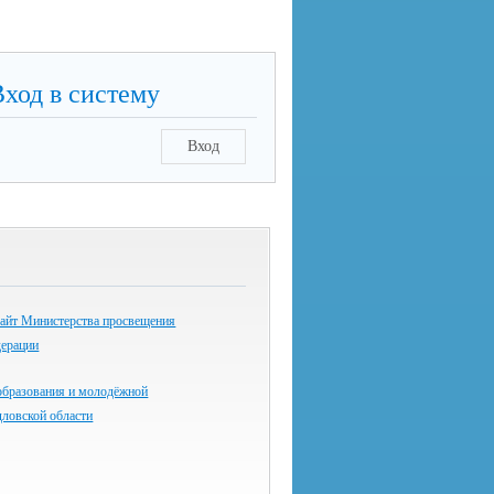
Вход в систему
Вход
айт Министерства просвещения
дерации
образования и молодёжной
дловской области