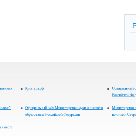
ственных
Культура.рф
Официальный с
Российской Фе
ование"
Официальный сайт Министерства науки и высшего
Министерство 
образования Российской Федерации
политики Свер
м вместе