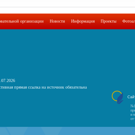
овательной организации
Новости
Информация
Проекты
Фотоа
.07.2026
тивная прямая ссылка на источник обязательна
Сай
№1
пр
и 
от