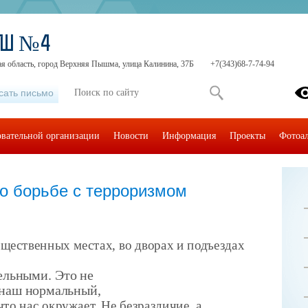
ОШ №4
ая область, город Верхняя Пышма, улица Калинина, 37Б
+7(343)68-7-74-94
сать письмо
овательной организации
Новости
Информация
Проекты
Фотоа
о борьбе с терроризмом
общественных местах, во дворах и подъездах
ельными. Это не
 наш нормальный,
что нас окружает. Не безразличие, а