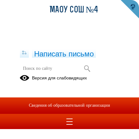
МАОУ СОШ №4
Написать письмо
План неотложных мероприятий по
Версия для слабовидящих
предупреждению распространения
коронавирусной инфекции
03.09.2020
Сведения об образовательной организации
План неотложных мероприятий.pdf
(скачать)
(посмотреть)