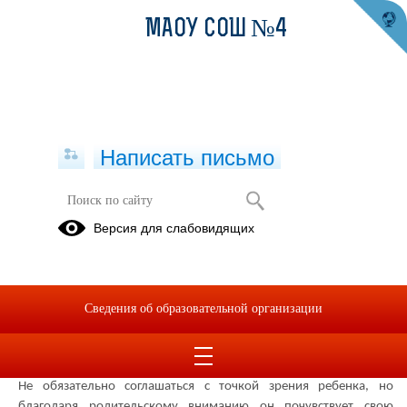
МАОУ СОШ №4
Написать письмо
Ненасильственное воспитание
Версия для слабовидящих
29.03.2022
Памятка родителям
« Воспитание ненасилием в семье»
Сведения об образовательной организации
Как выйти из ситуации, когда кажется, что нужно применить
наказание:
1. Прислушайтесь к своему ребенку. Вникните в его проблему.
Не обязательно соглашаться с точкой зрения ребенка, но
благодаря родительскому вниманию он почувствует свою