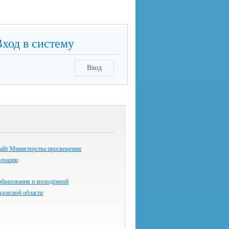
Вход в систему
Вход
айт Министерства просвещения
дерации
образования и молодёжной
дловской области