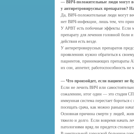
— ВИЧ-положительные люди могут ве
у антиретровирусных препаратов? На
Да, ВИЧ-положительные люди могут вес
нет ВИЧ-инфекции, лишь тем, что прин
У АРВТ есть побочные эффекты. Если 
препарату для лечения головной боли и
действия есть везде.
У антиретровирусных препаратов пред
проявлениях нужно обратиться к своем
пациентов, принимающих препараты АВ
их сон, аппетит, работоспособность не 
— Что произойдет, если пациент не 
Если не лечить ВИЧ или самостоятельно
сожалению, итог один — это стадия СП
иммунная система перестает бороться 
посещать срача, как можно раньше начат
Основная причина смерти у людей, жив
тяжело и долго. Если вовремя начать 
патологиями вряд ли придется столкнут
В центральной городской больнице го