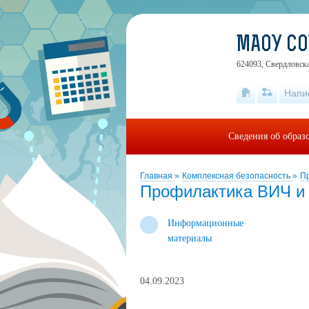
МАОУ С
624093, Свердловск
Напи
Сведения об образ
Главная
»
Комплексная безопасность
»
П
Профилактика ВИЧ и
Информационные
материалы
04.09.2023