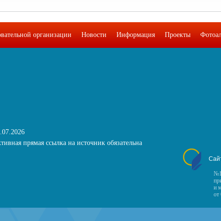
овательной организации
Новости
Информация
Проекты
Фотоа
.07.2026
тивная прямая ссылка на источник обязательна
Сай
№1
пр
и 
от