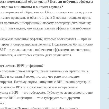
сти нормальный образ жизни? Есть ли побочные эффекты
сколько они опасны и в каких случаях?
ти нормальный образ жизни. Они отличаются от того, у кого
имают препараты и обычно 1 раз в 3 месяца посещают врача.
мы прочитаем инструкцию к любому препарату (антибиотику,
 т.д.), мы увидим, что нежелательные эффекты или побочные
сказуемые побочные эффекты, которые блокируются — при их
у врачу и скорректировать лечение. Подавляющее большинство
РТ, не сталкиваются с побочными эффектами, их состояние,
меняются, а некоторых случаях даже улучшаются.
будет лечить ВИЧ-инфекцию?
 прервать прием лекарств, ранее назначенных врачом, то, к
ИДа и летальный исход, потому что рано или поздно
с вирусом. Поэтому людям, живущим с ВИЧ, важно регулярно
ь лечение ВИЧ и ни в коем случае его не прерывать.
ущих с ВИЧ — это туберкулез. Туберкулез лечится достаточно
лечение ВИЧ-инфекции — то с туберкулезом и другими
ься.
рода Верхняя Пышма работает кабинет инфекционных