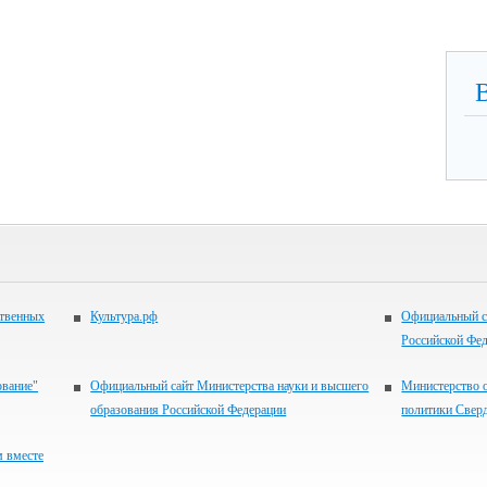
ственных
Культура.рф
Официальный с
Российской Фе
ование"
Официальный сайт Министерства науки и высшего
Министерство 
образования Российской Федерации
политики Свер
м вместе