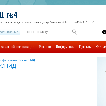
ОШ №4
ая область, город Верхняя Пышма, улица Калинина, 37Б
+7(343)68-7-74-94
сать письмо
овательной организации
Новости
Информация
Проекты
Фотоа
рофилактика ВИЧ и СПИД
 СПИД