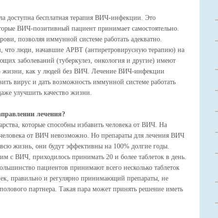
ала доступна бесплатная терапия ВИЧ-инфекции. Это
которые ВИЧ-позитивный пациент принимает самостоятельно.
рови, позволяя иммунной системе работать адекватно.
м, что люди, начавшие АРВТ (антиретровирусную терапию) на
ющих заболеваний (туберкулез, онкология и другие) имеют
о жизни, как у людей без ВИЧ. Лечение ВИЧ-инфекции
авить вирус и дать возможность иммунной системе работать
 даже улучшить качество жизни.
аправлении лечения?
рства, которые способны избавить человека от ВИЧ. На
человека от ВИЧ невозможно. Но препараты для лечения ВИЧ
 всю жизнь, они будут эффективны на 100% долгие годы.
м с ВИЧ, приходилось принимать 20 и более таблеток в день.
Большинство пациентов принимают всего несколько таблеток
век, правильно и регулярно принимающий препараты, не
полового партнера. Такая пара может принять решение иметь