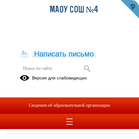
МАОУ СОШ №4
Написать письмо
Версия для слабовидящих
Документ о заключенных и
планируемых к заключению
договорах с иностранными и (или)
международными организациями по
Сведения об образовательной организации
вопросам образования и науки
Не заключены