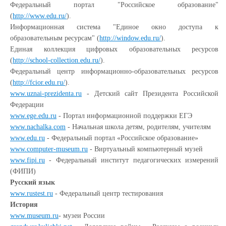
Федеральный портал "Российское образование"
(
http://www.edu.ru/
).
Информационная система "Единое окно доступа к
образовательным ресурсам" (
http://window.edu.ru/
).
Единая коллекция цифровых образовательных ресурсов
(
http://school-collection.edu.ru/
).
Федеральный центр информационно-образовательных ресурсов
(
http://fcior.edu.ru/
).
www.uznai-prezidenta.ru
- Детский сайт Президента Российской
Федерации
www.ege.edu.ru
- Портал информационной поддержки ЕГЭ
www.nachalka.com
- Начальная школа детям, родителям, учителям
www.edu.ru
- Федеральный портал «Российское образование»
www.computer-museum.ru
- Виртуальный компьютерный музей
www.fipi.ru
- Федеральный институт педагогических измерений
(ФИПИ)
Русский язык
www.rustest.ru
- Федеральный центр тестирования
История
www.museum.ru
- музеи России