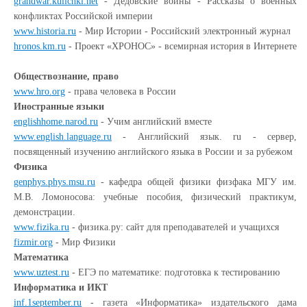
grandwar.kulichki.net
- Дедовские войны - Рассказы о военных
конфликтах Российской империи
www.historia.ru
- Мир Истории - Российский электронный журнал
hronos.km.ru
- Проект «ХРОНОС» - всемирная история в Интернете
Обществознание, право
www.hro.org
- права человека в России
Иностранные языки
englishhome.narod.ru
- Учим английский вместе
www.english.language.ru
- Английский язык. ru - сервер,
посвященный изучению английского языка в России и за рубежом
Физика
genphys.phys.msu.ru
- кафедра общей физики физфака МГУ им.
М.В. Ломоносова: учебные пособия, физический практикум,
демонстрации.
www.fizika.ru
- физика.ру: сайт для преподавателей и учащихся
fizmir.org
- Мир Физики
Математика
www.uztest.ru
- ЕГЭ по математике: подготовка к тестированию
Информатика и ИКТ
inf.1september.ru
- газета «Информатика» издательского дама