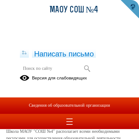
МАОУ СОШ №4
Написать письмо
Версия для слабовидящих
Материально-техническое
обеспечение образовательной
деятельности, в том числе в
отношении инвалидов и лиц с
Сведения об образовательной организации
ограниченными возможностями
здоровья
Школа МАОУ "СОШ №4" располагает всеми необходимыми
ресурсами для осуществления образовательной деятельности.