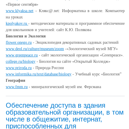
«Первое сентября»
www.klyaksa.net
- Клякс@.net: Информатика в школе. Компьютер
на уроках
kpolyakov.ru
- методические материалы и программное обеспечение
для школьников и учителей: сайт К.Ю. Полякова
Биология и Экология
flower.onego.ru
- Энциклопедия декоративных садовых растений
www.deol.ru/culture/museum/zoom
-«Зоологический музей МГУ»
www.greenpeace.ru
- сайт экологической организации «Greenpeace».
college.ru/biology
- Биология на сайте «Открытый Колледж»
www.priroda.ru
- Природа России
www.informika.ru/text/database/biology
- Учебный курс «Биология
"
География
www.fmm.ru
- минералогический музей им. Ферсмана
Обеспечение доступа в здания
образовательной организации, в том
числе в общежитие, интернат,
приспособленных для